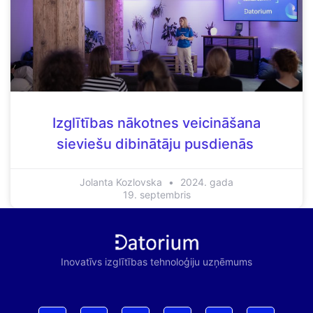
Izglītības nākotnes veicināšana
sieviešu dibinātāju pusdienās
Jolanta Kozlovska
2024. gada
19. septembris
Inovatīvs izglītības tehnoloģiju uzņēmums