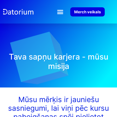
Merch veikals
Tava sapņu karjera - mūsu
misija
Mūsu mērķis ir jauniešu
sasniegumi, lai viņi pēc kursu
pabeigšanas spēj pielietot