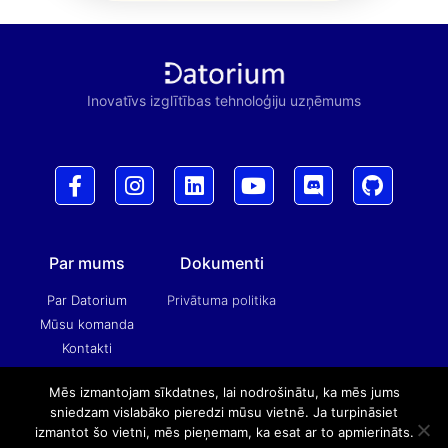
Inovatīvs izglītības tehnoloģiju uzņēmums
Par mums
Dokumenti
Par Datorium
Privātuma politika
Mūsu komanda
Kontakti
Mēs izmantojam sīkdatnes, lai nodrošinātu, ka mēs jums
sniedzam vislabāko pieredzi mūsu vietnē. Ja turpināsiet
© 2023 Riga International Tuition Centre SIA
izmantot šo vietni, mēs pieņemam, ka esat ar to apmierināts.