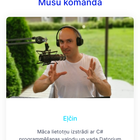
Mūsu komanda
Eļčin
Māca lietotņu izstrādi ar C#
programmēšanas valodu un vada Datorium