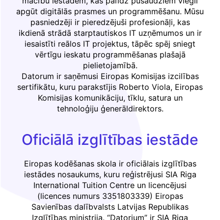
mācību iestādēm, kas palīdz pusaudžiem viegli
apgūt digitālās prasmes un programmēšanu. Mūsu
pasniedzēji ir pieredzējuši profesionāļi, kas
ikdienā strādā starptautiskos IT uzņēmumos un ir
iesaistīti reālos IT projektus, tāpēc spēj sniegt
vērtīgu ieskatu programmēšanas plašajā
pielietojamībā.
Datorum ir saņēmusi Eiropas Komisijas izcilības
sertifikātu, kuru parakstījis Roberto Viola, Eiropas
Komisijas komunikāciju, tīklu, satura un
tehnoloģiju ģenerāldirektors.
Oficiālā izglītības iestāde
Eiropas kodēšanas skola ir oficiālais izglītības
iestādes nosaukums, kuru reģistrējusi SIA Riga
International Tuition Centre un licencējusi
(licences numurs 3351803339) Eiropas
Savienības dalībvalsts Latvijas Republikas
Izglītības ministrija. “Datorium” ir SIA Riga