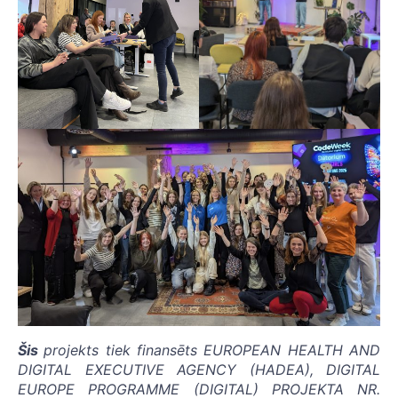
Šis
projekts tiek finansēts EUROPEAN HEALTH AND
DIGITAL EXECUTIVE AGENCY (HADEA), DIGITAL
EUROPE PROGRAMME (DIGITAL) PROJEKTA NR.