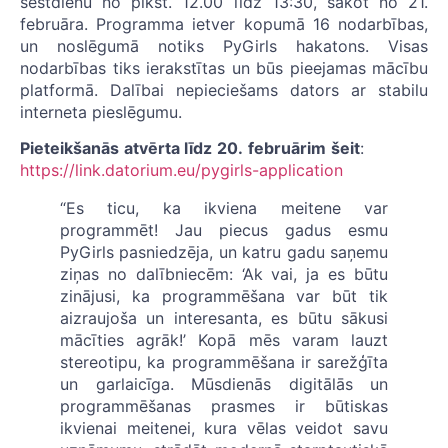
sestdienu no plkst. 12.00 līdz 13:30, sākot no 21.
februāra. Programma ietver kopumā 16 nodarbības,
un noslēgumā notiks PyGirls hakatons. Visas
nodarbības tiks ierakstītas un būs pieejamas mācību
platformā. Dalībai nepieciešams dators ar stabilu
interneta pieslēgumu.
Pieteikšanās
atvērta līdz
20.
februārim
šeit
:
https://link.datorium.eu/pygirls-application
“Es ticu, ka ikviena meitene var
programmēt! Jau piecus gadus esmu
PyGirls pasniedzēja, un katru gadu saņemu
ziņas no dalībniecēm: ‘Ak vai, ja es būtu
zinājusi, ka programmēšana var būt tik
aizraujoša un interesanta, es būtu sākusi
mācīties agrāk!’ Kopā mēs varam lauzt
stereotipu, ka programmēšana ir sarežģīta
un garlaicīga. Mūsdienās digitālās un
programmēšanas prasmes ir būtiskas
ikvienai meitenei, kura vēlas veidot savu