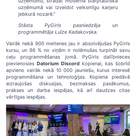
uzņēmumu, strādāt modernā starptautiskā
uzņēmumā vai izveidot veiksmīgu karjeru
jebkurā nozarē.”
Stāsta PyGirls pasniedzēja un
programmētāja Luīze Kadakovska.
Vairāk nekā 900 meitenes jau ir absolvējušas PyGirls
kursu, un 86 % no viņām ir nolēmušas turpināt savu
ceļu programmēšanas jomā. PyGirls dalībnieces
pievienosies
Datorium Discord
kopienai, kas šobrīd
apvieno vairāk nekā 10 000 jauniešu, kurus interesē
programmēšana un tehnoloģijas. Kopiena piedāvā
aizraujošas diskusijas, bezmaksas pasākumus,
prakses un darba iespējas, kā arī daudzas citas
vērtīgas iespējas.