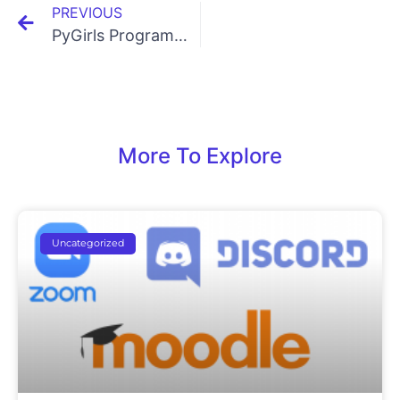
PREVIOUS
PyGirls Programming Hackathon “Hello, Future” Unites Young Talent in Latvia — Winning Team Heads to European Finals
More To Explore
Uncategorized