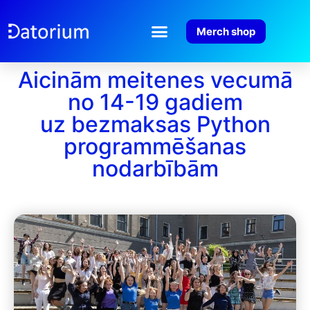
Merch shop
Aicinām meitenes vecumā
no 14-19 gadiem
uz bezmaksas Python
programmēšanas
nodarbībām