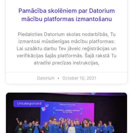
Pamācība skolēniem par Datorium
mācību platformas izmantošanu
Piedaloties Datorium skolas nodarbībās, Tu
izmantosi mūsdienīgas mācību platformas:
Lai uzsāktu darbu Tev jāveic reģistrācijas un
verifikācijas šajās platformās. Šajā rakstā Tu
atradīsi precīzas instrukcijas,
Datorium
October 10, 2021
Uncategorized