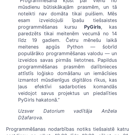
“Programmēšana kļūst par vienu no
mūsdienu būtiskākajām prasmēm, un tā
noteikti nav domāta tikai puišiem. Mēs
esam izveidojuši īpašu tiešsaistes
programmēšanas kursu
PyGirls
, kas
paredzēts tikai meitenēm vecumā no 14
līdz 19 gadiem. Četru mēnešu laikā
meitenes apgūs Python — šobrīd
populārāko programmēšanas valodu — un
izveidos savas pirmās lietotnes. Papildus
programmēšanas prasmēm dalībnieces
attīstīs loģisko domāšanu un iemācīsies
izmantot mūsdienīgus digitālos rīkus, kas
ļaus efektīvi sadarboties komandās
veidojot savus projektus un piedalīties
PyGirls hakatonā.”
Uzsver Datorium vadītāja Anžela
Džafarova.
Programmēšanas nodarbības notiks tiešsaistē katru