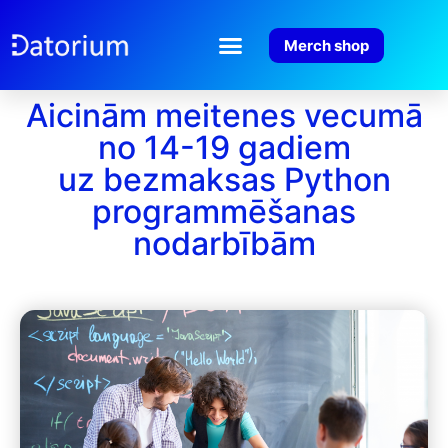
Merch shop
Aicinām meitenes vecumā
no 14-19 gadiem
uz bezmaksas Python
programmēšanas
nodarbībām