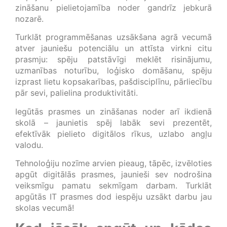
zināšanu pielietojamība noder gandrīz jebkurā
nozarē.
Turklāt programmēšanas uzsākšana agrā vecumā
atver jauniešu potenciālu un attīsta virkni citu
prasmju: spēju patstāvīgi meklēt risinājumu,
uzmanības noturību, loģisko domāšanu, spēju
izprast lietu kopsakarības, pašdisciplīnu, pārliecību
pār sevi, palielina produktivitāti.
Iegūtās prasmes un zināšanas noder arī ikdienā
skolā – jaunietis spēj labāk sevi prezentēt,
efektīvāk pielieto digitālos rīkus, uzlabo angļu
valodu.
Tehnoloģiju nozīme arvien pieaug, tāpēc, izvēloties
apgūt digitālās prasmes, jaunieši sev nodrošina
veiksmīgu pamatu sekmīgam darbam. Turklāt
apgūtās IT prasmes dod iespēju uzsākt darbu jau
skolas vecumā!