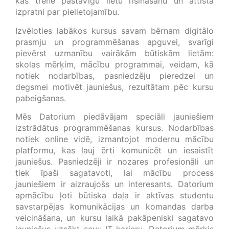
kas trenē pastāvīgu lietu risināšanu un attīsta
izpratni par pielietojamību.
Izvēloties labākos kursus savam bērnam digitālo
prasmju un programmēšanas apguvei, svarīgi
pievērst uzmanību vairākām būtiskām lietām:
skolas mērķim, mācību programmai, veidam, kā
notiek nodarbības, pasniedzēju pieredzei un
degsmei motivēt jauniešus, rezultātam pēc kursu
pabeigšanas.
Mēs Datorium piedāvājam speciāli jauniešiem
izstrādātus programmēšanas kursus. Nodarbības
notiek online vidē, izmantojot modernu mācību
platformu, kas ļauj ērti komunicēt un iesaistīt
jauniešus. Pasniedzēji ir nozares profesionāli un
tiek īpaši sagatavoti, lai mācību process
jauniešiem ir aizraujošs un interesants. Datorium
apmācību ļoti būtiska daļa ir aktīvas studentu
savstarpējas komunikācijas un komandas darba
veicināšana, un kursu laikā pakāpeniski sagatavo