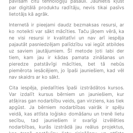
pavisam citu tehnoloģiju pasauli. Jaunietis kļūst
par digitālā produktu radītāju, nevis tikai pasīvs
lietotājs kā agrāk.
Internetā ir pieejami daudz bezmaksas resursi, ar
ko noteikti var sākt mācīties. Taču jāņem vērā, ka
ne visi resursi ir kvalitatīvi un nav arī iespēja
pajautāt pasniedzējam palīdzību vai iegūt atbildes
uz saviem jautājumiem. Šī metode ļoti labi der
tiem, kam jau ir kādas pamata zināšanas un
pieredze patstāvīgi mācīties, bet tā nebūs
piemērota iesācējiem, jo īpaši jauniešiem, kad vēl
nav skaidrs ar ko sākt.
Cita iespēja, piedalīties īpaši izstrādātos kursos.
Var izdalīt kursus bērniem un jauniešiem, kur
atšķiras gan nodarbību veids, gan virziens, kas tiek
apgūst. Ja bērniem nodarbības vairāk ir spēļu
veidā, kas attīsta loģisko domāšanu un trenē lietu
secību, tad jauniešiem ir svarīgi izvēlēties
nodarbības, kurās izstrādā jau reālus projektus,