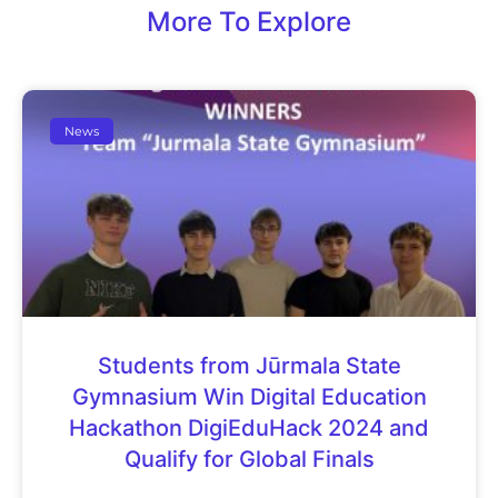
More To Explore
News
Students from Jūrmala State
Gymnasium Win Digital Education
Hackathon DigiEduHack 2024 and
Qualify for Global Finals