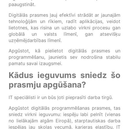
paaugstināt.
Digitālās prasmes ļauj efektīvi strādāt ar jaunajām
tehnoloģijām un rīkiem, radīt aplikācijas, veidot
lietotnes, kas risina un uzlabo virkni procesu gan
globālā un valsts līmenī, gan atsevišķu
uzņēmējdarbības līmenī.
Apgūstot, kā pielietot digitālās prasmes un
programmēšanu, jaunietis sev nodrošina stabilu
pamatu savai izaugsmei.
Kādus ieguvums sniedz šo
prasmju apgūšana?
IT speciālisti ir un būs ļoti pieprasīti darba tirgū.
Apgūstot digitālās programmēšanas prasmes, tas
sniedz virkni ieguvumu: iespēju labi pelnīt (vienas
no lielākajām algām Eiropā), starptautiskas darba
iespējas jau skolas vecumā, karjeras elastību, IT