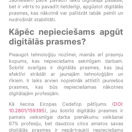
Jauniešiem patīk pavadīt laiku digitālajā pasaulē,
bet ir vērts to pavadīt lietderīgi, apgūstot digitālās
prasmes, kas nākotnē var palīdzēt labāk pelnīt un
nodrošināt stabilitāti.
Kāpēc nepieciešams apgūt
digitālās prasmes?
Pieaugot tehnoloģiju nozīmei, mainās arī prasmju
kopums, kas nepieciešams sekmīgam darbam.
Šobrīd svarīgas ir digitālās prasmes, kas ļauj
efektīvi strādāt ar jaunajām tehnoloģijām un
rīkiem. Ir laiks arvien nopietnāk attīstīt jauniešos
prasmes, kas būs nepieciešamas nākotnes
digitālajām profesijām.
Kā liecina Eiropas Cedefop pētījums (
DOI:
10.2801/159395
), jau šobrīd digitālās prasmes ir
pamats veiksmīgai darba pienākumu veikšanai
67% profesiju, bet daudzos citos amatos savas
digitālās prasmes ir nepārtraukti nepieciešams