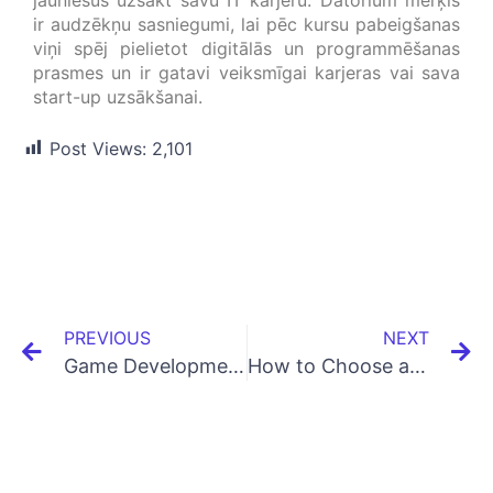
jauniešus uzsākt savu IT karjeru. Datorium mērķis
ir audzēkņu sasniegumi, lai pēc kursu pabeigšanas
viņi spēj pielietot digitālās un programmēšanas
prasmes un ir gatavi veiksmīgai karjeras vai sava
start-up uzsākšanai.
Post Views:
2,101
PREVIOUS
NEXT
Game Development for beginners or top 4 myths in a nutshell
How to Choose a Right Laptop for Students in 2021