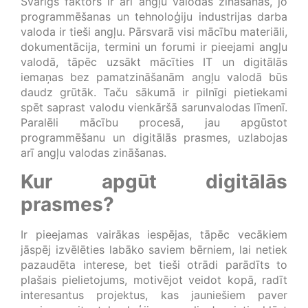
Svarīgs faktors ir arī angļu valodas zināšanas, jo
programmēšanas un tehnoloģiju industrijas darba
valoda ir tieši angļu. Pārsvarā visi mācību materiāli,
dokumentācija, termini un forumi ir pieejami angļu
valodā, tāpēc uzsākt mācīties IT un digitālās
iemaņas bez pamatzināšanām angļu valodā būs
daudz grūtāk. Taču sākumā ir pilnīgi pietiekami
spēt saprast valodu vienkāršā sarunvalodas līmenī.
Paralēli mācību procesā, jau apgūstot
programmēšanu un digitālās prasmes, uzlabojas
arī angļu valodas zināšanas.
Kur apgūt digitālās
prasmes?
Ir pieejamas vairākas iespējas, tāpēc vecākiem
jāspēj izvēlēties labāko saviem bērniem, lai netiek
pazaudēta interese, bet tieši otrādi parādīts to
plašais pielietojums, motivējot veidot kopā, radīt
interesantus projektus, kas jauniešiem paver