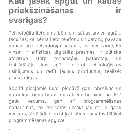
Kad jāsāk apgūt un kādas
priekšzināšanas ir
svarīgas?
Tehnoloģiju lietojums bērniem sākas arvien agrāk,
taču tas, ka bērns lieto telefonu un datoru, pavada
daudz laika tehnoloģiju pasaulē, vēl nenozīmē, ka
viņam ir attīstītas digitālās prasmes. Ir būtiska
atšķirība starp tehnoloģiju patērētāju un
izstrādātāju, kas spēj pielietot tehnoloģiskos
risinājumus un radīt jaunus produktus, realizēt
jaunas idejas.
Šobrīd pieejamie kursi piedāvā gan robotikas un
datorikas nodarbības mazākiem bērniem no 6-7
gadu vecuma, gan arī programmēšanas
nodarbības, ko ieteicams uzsākt jau no 12 gadu
vecuma, tādējādi ieliekot ļoti labus pamatus tālākai
programmēšanas apguvei.